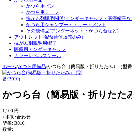
かつら用ピン
かつら用テープ
抗がん剤脱毛関係(アンダーキャップ・医療帽子な
かつら用シャンプー・トリートメント
その他備品(アンダーネット・かつら台など)
アウトレット商品(通信販売のみ)
抗がん剤脱毛用帽子
医療用アンダーキャップ
カラーレベルスケール
ホーム
/
かつら用備品
/
かつら台（簡易版・折りたたみ）（型番:B
かつら台（簡易版・折りたたみ）
1,100
円
お問い合わせ
型番:
B010
数量: