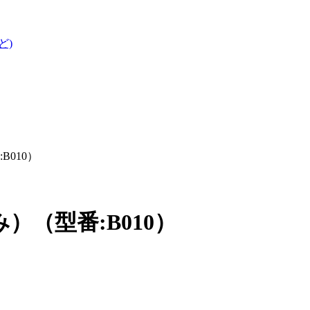
ど)
010）
（型番:B010）