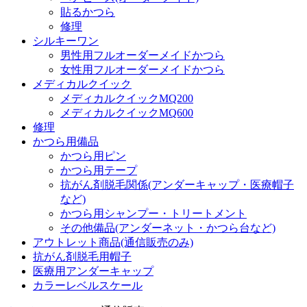
貼るかつら
修理
シルキーワン
男性用フルオーダーメイドかつら
女性用フルオーダーメイドかつら
メディカルクイック
メディカルクイックMQ200
メディカルクイックMQ600
修理
かつら用備品
かつら用ピン
かつら用テープ
抗がん剤脱毛関係(アンダーキャップ・医療帽子
など)
かつら用シャンプー・トリートメント
その他備品(アンダーネット・かつら台など)
アウトレット商品(通信販売のみ)
抗がん剤脱毛用帽子
医療用アンダーキャップ
カラーレベルスケール