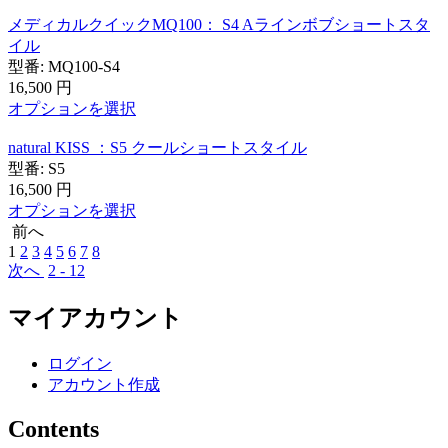
メディカルクイックMQ100： S4 Aラインボブショートスタ
イル
型番:
MQ100-S4
16,500
円
オプションを選択
natural KISS ：S5 クールショートスタイル
型番:
S5
16,500
円
オプションを選択
前へ
1
2
3
4
5
6
7
8
次へ
2 - 12
マイアカウント
ログイン
アカウント作成
Contents