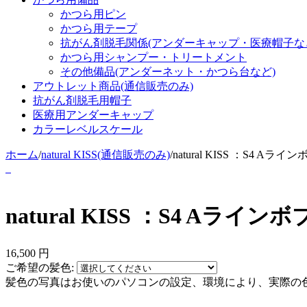
かつら用ピン
かつら用テープ
抗がん剤脱毛関係(アンダーキャップ・医療帽子な
かつら用シャンプー・トリートメント
その他備品(アンダーネット・かつら台など)
アウトレット商品(通信販売のみ)
抗がん剤脱毛用帽子
医療用アンダーキャップ
カラーレベルスケール
ホーム
/
natural KISS(通信販売のみ)
/
natural KISS ：S4 
natural KISS ：S4 Aラ
16,500
円
ご希望の髪色:
髪色の写真はお使いのパソコンの設定、環境により、実際の