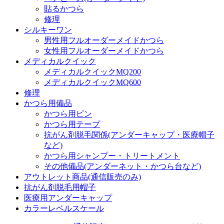
貼るかつら
修理
シルキーワン
男性用フルオーダーメイドかつら
女性用フルオーダーメイドかつら
メディカルクイック
メディカルクイックMQ200
メディカルクイックMQ600
修理
かつら用備品
かつら用ピン
かつら用テープ
抗がん剤脱毛関係(アンダーキャップ・医療帽子
など)
かつら用シャンプー・トリートメント
その他備品(アンダーネット・かつら台など)
アウトレット商品(通信販売のみ)
抗がん剤脱毛用帽子
医療用アンダーキャップ
カラーレベルスケール