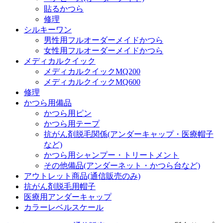
貼るかつら
修理
シルキーワン
男性用フルオーダーメイドかつら
女性用フルオーダーメイドかつら
メディカルクイック
メディカルクイックMQ200
メディカルクイックMQ600
修理
かつら用備品
かつら用ピン
かつら用テープ
抗がん剤脱毛関係(アンダーキャップ・医療帽子
など)
かつら用シャンプー・トリートメント
その他備品(アンダーネット・かつら台など)
アウトレット商品(通信販売のみ)
抗がん剤脱毛用帽子
医療用アンダーキャップ
カラーレベルスケール