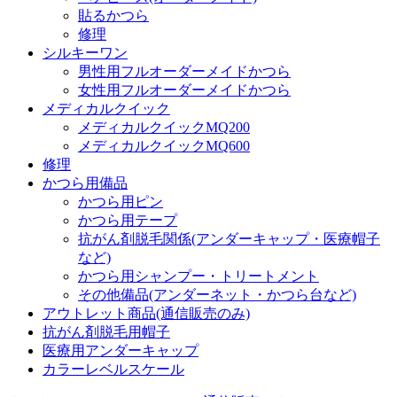
貼るかつら
修理
シルキーワン
男性用フルオーダーメイドかつら
女性用フルオーダーメイドかつら
メディカルクイック
メディカルクイックMQ200
メディカルクイックMQ600
修理
かつら用備品
かつら用ピン
かつら用テープ
抗がん剤脱毛関係(アンダーキャップ・医療帽子
など)
かつら用シャンプー・トリートメント
その他備品(アンダーネット・かつら台など)
アウトレット商品(通信販売のみ)
抗がん剤脱毛用帽子
医療用アンダーキャップ
カラーレベルスケール