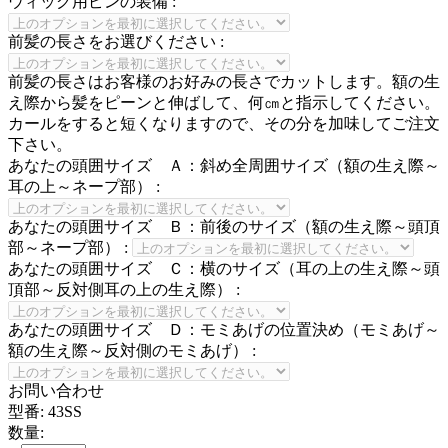
ウィッグ用ピンの装備
:
前髪の長さをお選びください
:
前髪の長さはお客様のお好みの長さでカットします。額の生
え際から髪をピーンと伸ばして、何㎝と指示してください。
カールをすると短くなりますので、その分を加味してご注文
下さい。
あなたの頭囲サイズ Ａ：斜め全周囲サイズ（額の生え際～
耳の上～ネープ部）
:
あなたの頭囲サイズ Ｂ：前後のサイズ（額の生え際～頭頂
部～ネープ部）
:
あなたの頭囲サイズ Ｃ：横のサイズ（耳の上の生え際～頭
頂部～反対側耳の上の生え際）
:
あなたの頭囲サイズ Ｄ：モミあげの位置決め（モミあげ～
額の生え際～反対側のモミあげ）
:
お問い合わせ
型番:
43SS
数量: