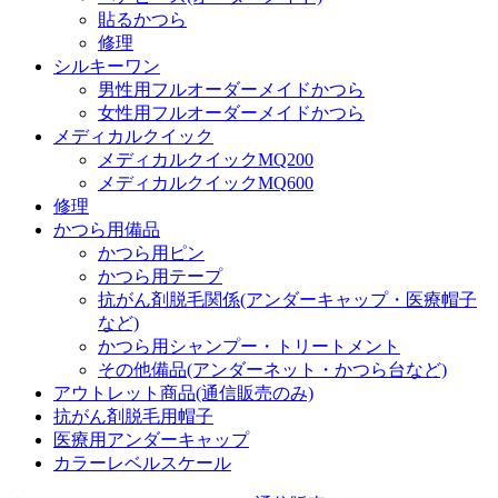
貼るかつら
修理
シルキーワン
男性用フルオーダーメイドかつら
女性用フルオーダーメイドかつら
メディカルクイック
メディカルクイックMQ200
メディカルクイックMQ600
修理
かつら用備品
かつら用ピン
かつら用テープ
抗がん剤脱毛関係(アンダーキャップ・医療帽子
など)
かつら用シャンプー・トリートメント
その他備品(アンダーネット・かつら台など)
アウトレット商品(通信販売のみ)
抗がん剤脱毛用帽子
医療用アンダーキャップ
カラーレベルスケール