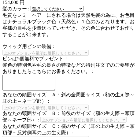
154,000
円
髪のカラー
:
毛質をレミーヘアーにされる場合は天然毛髪の為に、お色目
はナチュラルブラック色（天然色）１色のみとなります。お
客様の自毛を少量送っていただき、その色に合わせてお作り
することが出来ます。
ウィッグ用ピンの装備
:
ピンは5個無料でプレゼント！
髪色の特別色や毛の長さの特徴などの特別注文でのご要望が
ありましたらこちらにお書きください。
:
あなたの頭囲サイズ Ａ：斜め全周囲サイズ（額の生え際～
耳の上～ネープ部）
:
あなたの頭囲サイズ Ｂ：前後のサイズ（額の生え際～頭頂
部～ネープ部）
:
あなたの頭囲サイズ Ｃ：横のサイズ（耳の上の生え際～頭
頂部～反対側耳の上の生え際）
: