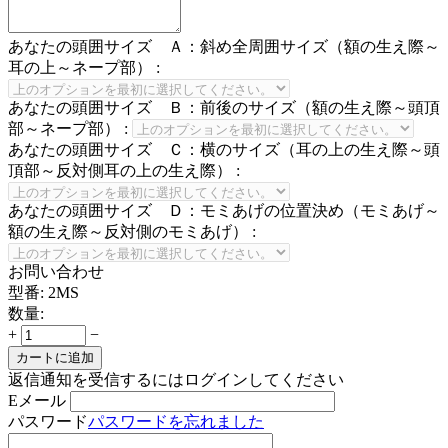
あなたの頭囲サイズ Ａ：斜め全周囲サイズ（額の生え際～
耳の上～ネープ部）
:
あなたの頭囲サイズ Ｂ：前後のサイズ（額の生え際～頭頂
部～ネープ部）
:
あなたの頭囲サイズ Ｃ：横のサイズ（耳の上の生え際～頭
頂部～反対側耳の上の生え際）
:
あなたの頭囲サイズ Ｄ：モミあげの位置決め（モミあげ～
額の生え際～反対側のモミあげ）
:
お問い合わせ
型番:
2MS
数量:
+
−
カートに追加
返信通知を受信するにはログインしてください
Eメール
パスワード
パスワードを忘れました