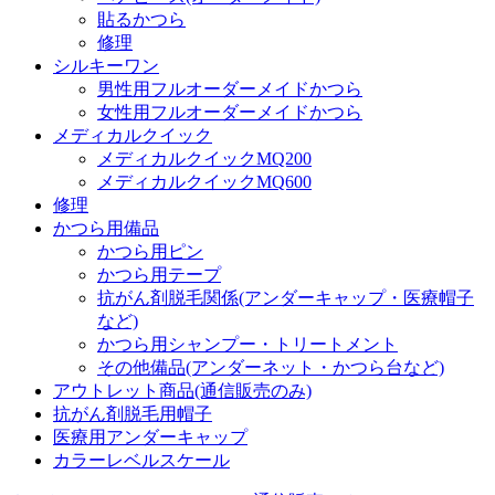
貼るかつら
修理
シルキーワン
男性用フルオーダーメイドかつら
女性用フルオーダーメイドかつら
メディカルクイック
メディカルクイックMQ200
メディカルクイックMQ600
修理
かつら用備品
かつら用ピン
かつら用テープ
抗がん剤脱毛関係(アンダーキャップ・医療帽子
など)
かつら用シャンプー・トリートメント
その他備品(アンダーネット・かつら台など)
アウトレット商品(通信販売のみ)
抗がん剤脱毛用帽子
医療用アンダーキャップ
カラーレベルスケール