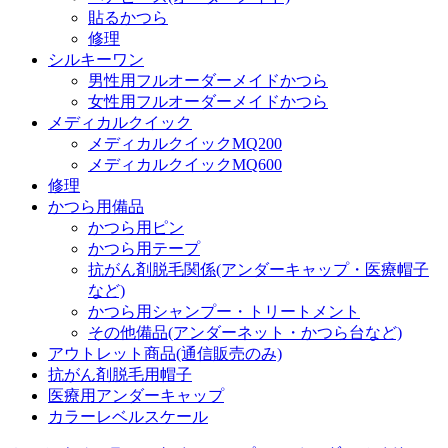
貼るかつら
修理
シルキーワン
男性用フルオーダーメイドかつら
女性用フルオーダーメイドかつら
メディカルクイック
メディカルクイックMQ200
メディカルクイックMQ600
修理
かつら用備品
かつら用ピン
かつら用テープ
抗がん剤脱毛関係(アンダーキャップ・医療帽子
など)
かつら用シャンプー・トリートメント
その他備品(アンダーネット・かつら台など)
アウトレット商品(通信販売のみ)
抗がん剤脱毛用帽子
医療用アンダーキャップ
カラーレベルスケール