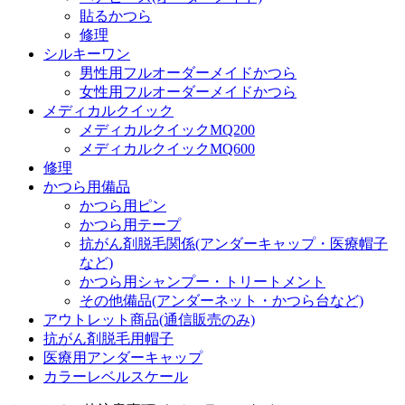
貼るかつら
修理
シルキーワン
男性用フルオーダーメイドかつら
女性用フルオーダーメイドかつら
メディカルクイック
メディカルクイックMQ200
メディカルクイックMQ600
修理
かつら用備品
かつら用ピン
かつら用テープ
抗がん剤脱毛関係(アンダーキャップ・医療帽子
など)
かつら用シャンプー・トリートメント
その他備品(アンダーネット・かつら台など)
アウトレット商品(通信販売のみ)
抗がん剤脱毛用帽子
医療用アンダーキャップ
カラーレベルスケール