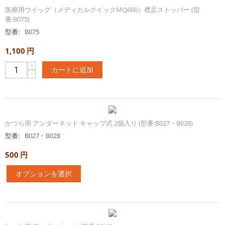
医療用ウイッグ（メディカルクイックMQ600）襟足ストッパー (型
番:B075)
型番:
B075
1,100
円
+
カートに追加
−
かつら用 アンダーネット キャップ式 2個入り (型番:B027・B028)
型番:
B027・B028
500
円
オプションを選択