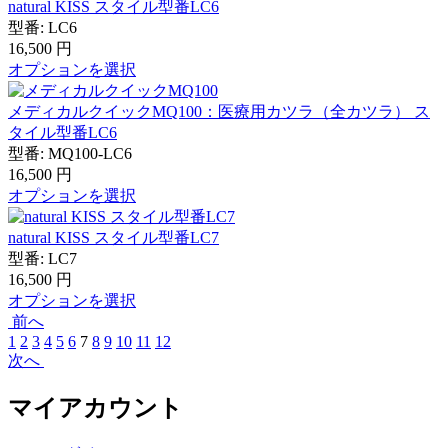
natural KISS スタイル型番LC6
型番:
LC6
16,500
円
オプションを選択
メディカルクイックMQ100：医療用カツラ（全カツラ） ス
タイル型番LC6
型番:
MQ100-LC6
16,500
円
オプションを選択
natural KISS スタイル型番LC7
型番:
LC7
16,500
円
オプションを選択
前へ
1
2
3
4
5
6
7
8
9
10
11
12
次へ
マイアカウント