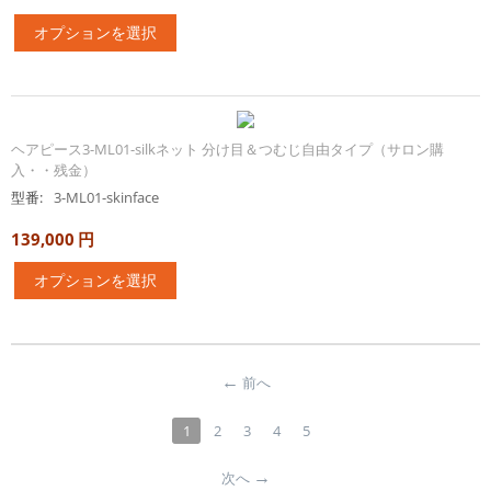
オプションを選択
ヘアピース3-ML01-silkネット 分け目＆つむじ自由タイプ（サロン購
入・・残金）
型番:
3-ML01-skinface
139,000
円
オプションを選択
前へ
1
2
3
4
5
次へ